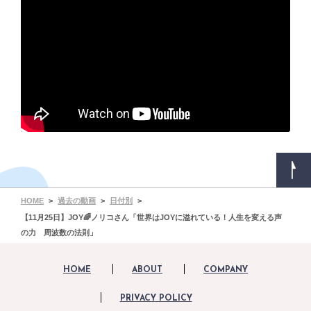
HOME
過去の動画
日付別
【11月25日】JOY🌈ノリコさん「世界はJOYに溢れている！人生を変える声
の力 周波数の法則」
HOME
ABOUT
COMPANY
PRIVACY POLICY