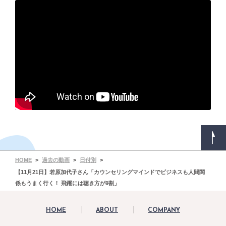
HOME
過去の動画
日付別
【11月21日】若原加代子さん「カウンセリングマインドでビジネスも人間関
係もうまく行く！ 飛躍には聴き方が9割」
HOME
ABOUT
COMPANY