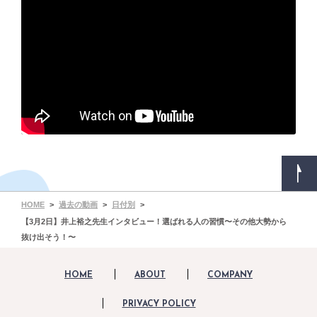
HOME
過去の動画
日付別
【3月2日】井上裕之先生インタビュー！選ばれる人の習慣〜その他大勢から
抜け出そう！〜
HOME
ABOUT
COMPANY
PRIVACY POLICY