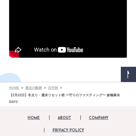
HOME
過去の動画
日付別
【2月22日】冬太り・週末リセット術 〜守りのファスティング〜 倉橋麻央
DAY2
HOME
ABOUT
COMPANY
PRIVACY POLICY