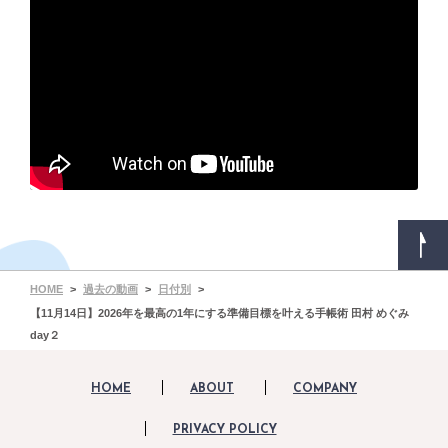
HOME
過去の動画
日付別
【11月14日】2026年を最高の1年にする準備目標を叶える手帳術 田村 めぐみ
day２
HOME
ABOUT
COMPANY
PRIVACY POLICY