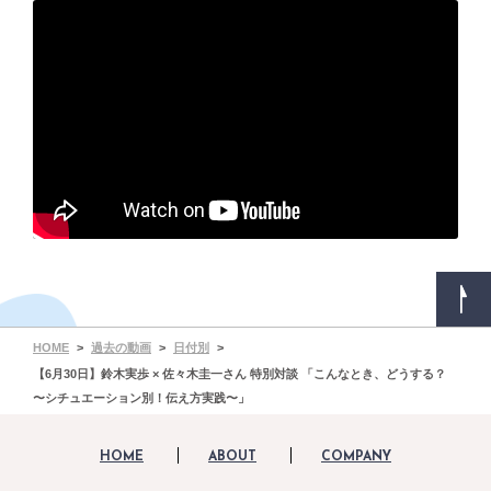
HOME
過去の動画
日付別
【6月30日】鈴木実歩 × 佐々木圭一さん 特別対談 「こんなとき、どうする？
〜シチュエーション別！伝え方実践〜」
HOME
ABOUT
COMPANY