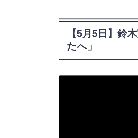
【5月5日】鈴
たへ」