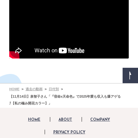
HOME
過去の動画
日付別
【11月14日】泉智子さん「『宿命x天命色』で2025年愛も収入も爆アゲる
⤴【私の極み開花カラー】」
HOME
ABOUT
COMPANY
PRIVACY POLICY