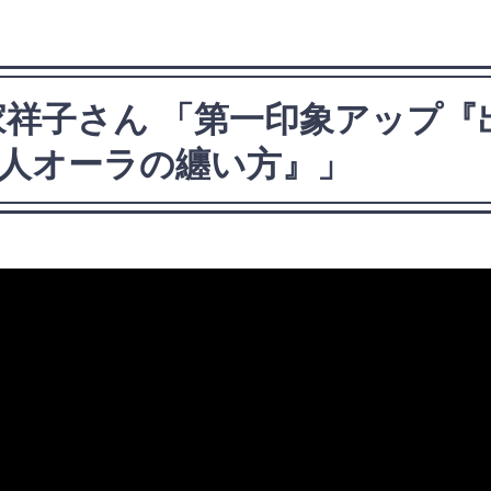
清家祥子さん 「第一印象アップ
人オーラの纏い方』」