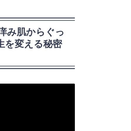
い痒み肌からぐっ
生を変える秘密