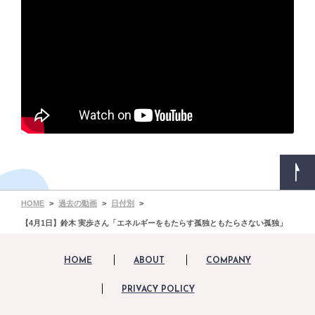
HOME
過去の動画
日付別
【4月1日】鈴木 実歩さん「エネルギーをもたらす孤独ともたらさない孤独」
HOME
ABOUT
COMPANY
PRIVACY POLICY